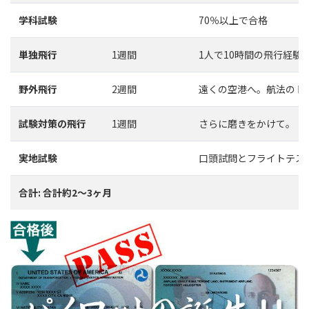
学科試験
70％以上で合格
単独飛行
1週間
1人で10時間の飛行経験
野外飛行
2週間
遠くの空港へ。航法のト
試験対策の飛行
1週間
さらに磨きをかけて。
実地試験
口頭試問とフライトテス
合計: 合計約2〜3ヶ月