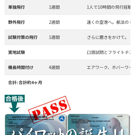
単独飛行
1週間
1人で10時間の飛行経験
野外飛行
2週間
遠くの空港へ。航法のト
試験対策の飛行
1週間
さらに磨きをかけて。
実地試験
口頭試問とフライトテス
機長時間付け
4週間
エアワーク、ホバーワー
合計: 合計約4ヶ月