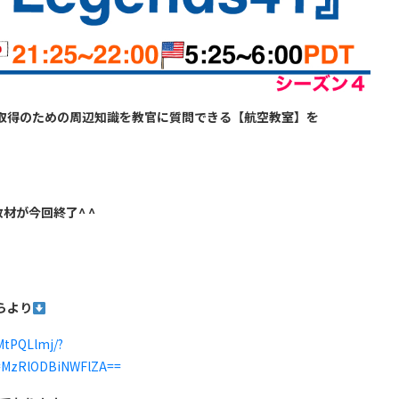
取得のための周辺知識を教官に質問できる【航空教室】を
の教材が今回終了^ ^
！
らより
MtPQLlmj/?
=MzRlODBiNWFlZA==