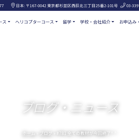
77
日本: 〒167-0042 東京都杉並区西荻北三丁目25番2-101号
03-339
ース
ヘリコプターコース
留学
学校・会社紹介
お申込み
ブログ・ニュース
ホーム
»
ブログ
» #781 全ての教材が今回終了^ ^