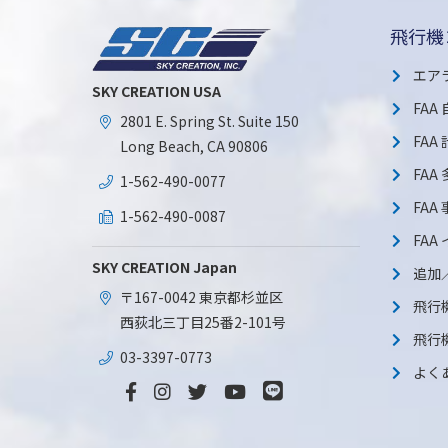
飛行機
エア
SKY CREATION USA
FAA
2801 E. Spring St. Suite 150
FAA
Long Beach, CA 90806
FA
1-562-490-0077
FAA
1-562-490-0087
FA
SKY CREATION Japan
追加
〒167-0042 東京都杉並区
飛行
西荻北三丁目25番2-101号
飛行
03-3397-0773
よく