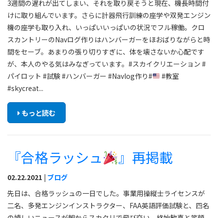
3週間の遅れが出てしまい、それを取り戻そうと現在、機長時間付
けに取り組んでいます。さらに計器飛行訓練の座学や双発エンジン
機の座学も取り入れ、いっぱいいっぱいの状況でフル稼働。クロ
スカントリーのNavログ作りはハンバーガーをほおばりながらと時
間をセーブ。あまりの張り切りすぎに、体を壊さないか心配です
が、本人のやる気はみなぎっています。#スカイクリエーション #
パイロット #試験 #ハンバーガー #Navlog作り#
#教室
#skycreat...
もっと読む
『合格ラッシュ
』再掲載
02.22.2021 |
ブログ
先日は、合格ラッシュの一日でした。事業用操縦士ライセンスが
二名、多発エンジンインストラクター、FAA英語評価試験と、四名
の嬉しいニュースが朝からスカクリで飛び交い、終始歓喜と笑顔